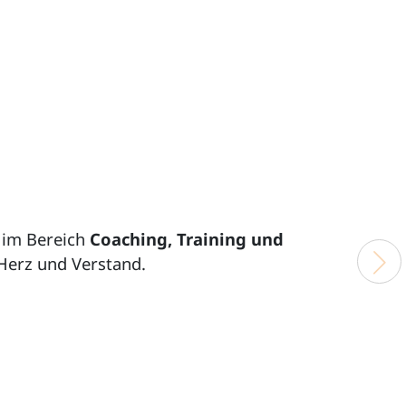
n im Bereich
Coaching, Training und
Näc
Herz und Verstand.