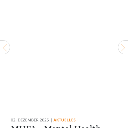
Vorheriger Beitrag: 31. Workshoptag
Nä
02. DEZEMBER 2025
AKTUELLES