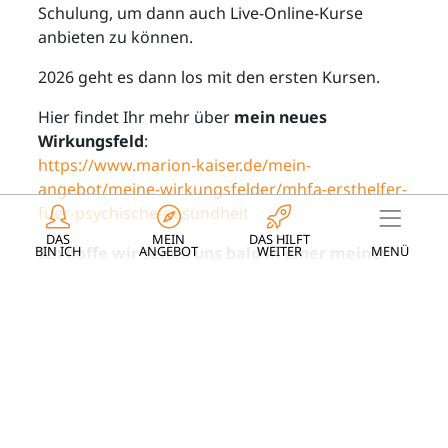
Schulung, um dann auch Live-Online-Kurse
anbieten zu können.
2026 geht es dann los mit den ersten Kursen.
Hier findet Ihr mehr über
mein neues
Wirkungsfeld
:
https://www.marion-kaiser.de/mein-
angebot/meine-wirkungsfelder/mhfa-ersthelfer-
fuer-psychische-gesundheit
DAS
MEIN
DAS HILFT
MENÜ
BIN ICH
ANGEBOT
WEITER
Ich hoffe wir sehen uns bald in einer meiner
Kurse in Präsenz oder online.
Beliebte Blog-Artikel