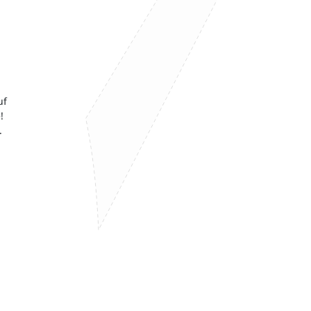
uf
!
.